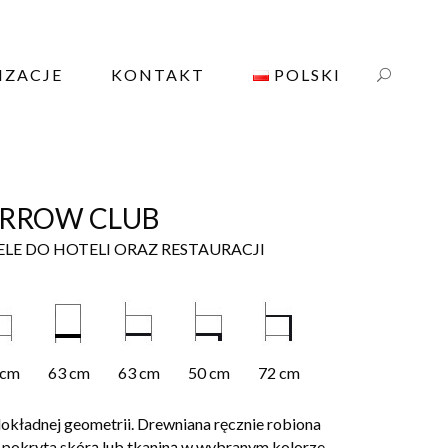
IZACJE
KONTAKT
POLSKI
RROW CLUB
ELE DO HOTELI ORAZ RESTAURACJI
 cm
63 cm
63 cm
50 cm
72 cm
dokładnej geometrii. Drewniana ręcznie robiona
 pokryta skórą lub tkaniną w wybranym kolorze.