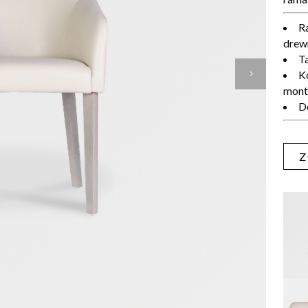
R
drew
T
K
mont
Do
Z