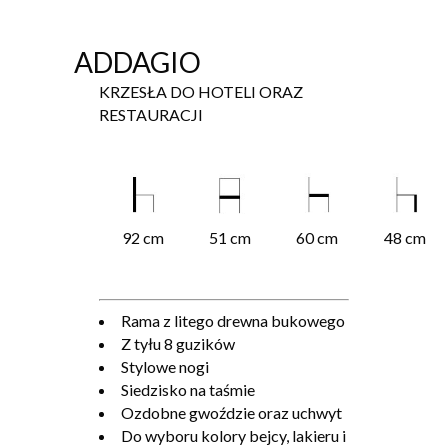
ADDAGIO
KRZESŁA DO HOTELI ORAZ
RESTAURACJI
92 cm
51 cm
60 cm
48 cm
Rama z litego drewna bukowego
Z tyłu 8 guzików
Stylowe nogi
Siedzisko na taśmie
Ozdobne gwoździe oraz uchwyt
Do wyboru kolory bejcy, lakieru i