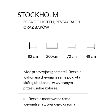
STOCKHOLM
SOFA DO HOTELI, RESTAURACJI
ORAZ BARÓW
82 cm
200 cm
72 cm
48 cm
Moc precyzyjnej geometrii. Ręcznie
wykonana drewniana rama pokryta
skórą lub tkaniną w wybranym
przez Ciebie kolorze.
Ręcznie montowana rama
wewnętrzna z twardego drewna