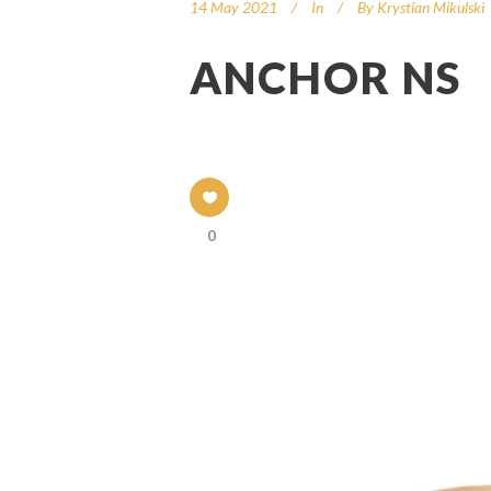
14 May 2021
In
By
Krystian Mikulski
ANCHOR NS
0