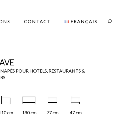
IONS
CONTACT
FRANÇAIS
AVE
NAPÉS POUR HOTELS, RESTAURANTS &
RS
110 cm
180 cm
77 cm
47 cm