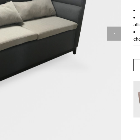
all
ch