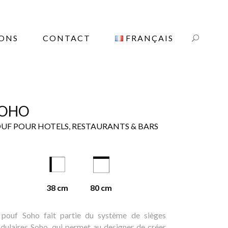
IONS
CONTACT
FRANÇAIS
OHO
UF POUR HOTELS, RESTAURANTS & BARS
38 cm
80 cm
 pouf Soho fait partie du système de sièges
dulaires Soho, qui permet au designer de créer