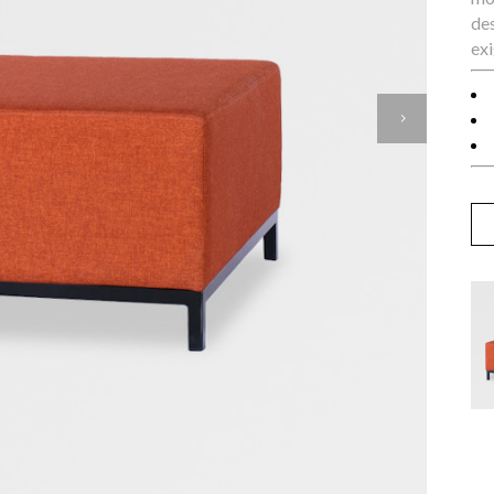
de
exi