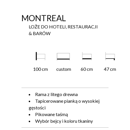
MONTREAL
LOŻE DO HOTELI, RESTAURACJI
& BARÓW
100 cm
custom
60 cm
47 cm
Rama z litego drewna
Tapicerowane pianką o wysokiej
gęstości
Pikowane taśmą
Wybór bejcy i koloru tkaniny