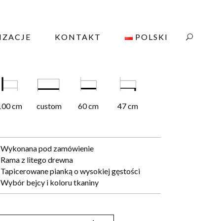
EVADA
IZACJE
KONTAKT
POLSKI
ŻE DO HOTELI, RESTAURACJI & BARÓW
100 cm
custom
60 cm
47 cm
Wykonana pod zamówienie
Rama z litego drewna
Tapicerowane pianką o wysokiej gęstości
Wybór bejcy i koloru tkaniny