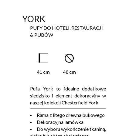
YORK
PUFY DO HOTELI, RESTAURACJI
& PUBÓW
41 cm
40 cm
Pufa York to idealne dodatkowe
siedzisko i element dekoracyjny w
naszej kolekcji Chesterfield York.
Rama z litego drewna bukowego
Dekoracyjna lamówka
Do wyboru wykończenie tkaniną,
skórą lub skórą ekologiczną