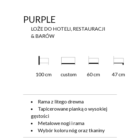
PURPLE
LOŻE DO HOTELI, RESTAURACJI
& BARÓW
100 cm
custom
60 cm
47 cm
Rama z litego drewna
Tapicerowane pianką o wysokiej
gęstości
Metalowe nogi i rama
Wybór koloru nóg oraz tkaniny